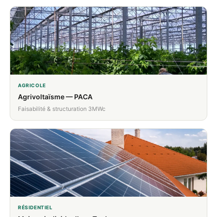
AGRICOLE
Agrivoltaïsme — PACA
Faisabilité & structuration 3MWc
RÉSIDENTIEL