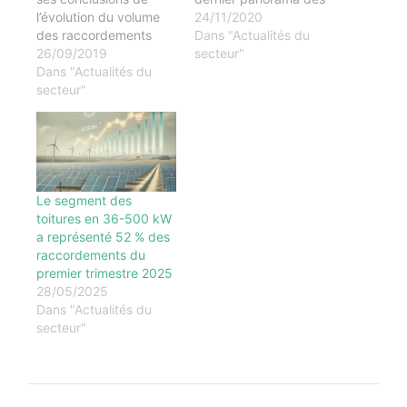
l’évolution du volume
énergies renouvelable,
24/11/2020
des raccordements
au 30 septembre
Dans "Actualités du
effectués au deuxième
26/09/2019
2020. La puissance du
secteur"
trimestre 2019. Il
Dans "Actualités du
parc solaire s’élève
appelle le
secteur"
désormais à 10 201
gouvernement à
MWc, avec 283 MWc
publier les statistiques
raccordés au cours du
des projets
dernier trimestre,
effectivement
contre 179 MWc sur
raccordés sur les
le…
dernières sessions des
Le segment des
appels d’offres CRE 3
toitures en 36-500 kW
et CRE 4 afin de
a représenté 52 % des
pouvoir faire une
raccordements du
analyse fine…
premier trimestre 2025
28/05/2025
Dans "Actualités du
secteur"