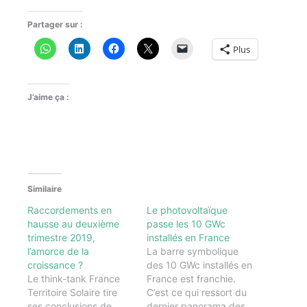
Partager sur :
Plus
J’aime ça :
Similaire
Raccordements en
Le photovoltaïque
hausse au deuxième
passe les 10 GWc
trimestre 2019,
installés en France
l’amorce de la
La barre symbolique
croissance ?
des 10 GWc installés en
Le think-tank France
France est franchie.
Territoire Solaire tire
C’est ce qui ressort du
ses conclusions de
dernier panorama des