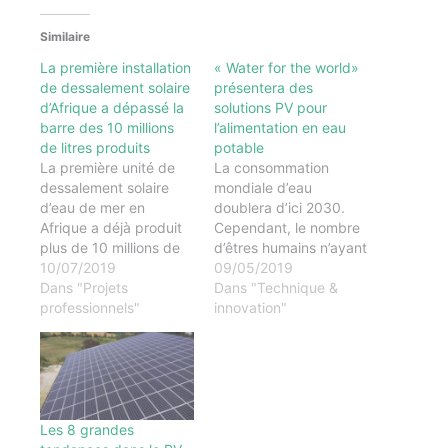
Similaire
La première installation
« Water for the world»
de dessalement solaire
présentera des
d’Afrique a dépassé la
solutions PV pour
barre des 10 millions
l’alimentation en eau
de litres produits
potable
La première unité de
La consommation
dessalement solaire
mondiale d’eau
d’eau de mer en
doublera d’ici 2030.
Afrique a déjà produit
Cependant, le nombre
plus de 10 millions de
d’êtres humains n’ayant
litres d’eau potable
10/07/2019
pas accès à l’eau
09/05/2019
depuis sa mise en
Dans "Projets
potable atteint déjà 2,1
Dans "Technique &
service. Installée à
professionnels"
milliards. Des solutions
innovation"
Witsand, dans la
actuelles basées sur le
commune d’Hessequa,
photovoltaïque
et pleinement
permettent le
opérationnelle depuis
transport, le
le 20 décembre 2018,
dessalement ou la
l’installation
désinfection de l’eau
Les 8 grandes
OSMOSUN® apporte
même dans les régions