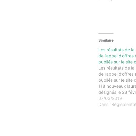
Similaire
Les résultats de l
de l’appel d’offres 
publiés sur le site 
Les résultats de l
de l’appel d’offres 
publiés sur le site 
118 nouveaux lauré
désignés le 28 fév
la cinquième pério
07/03/2019
d’offres pour un vo
Dans "Réglementati
alloué de 855 MWc.
moyen proposé pa