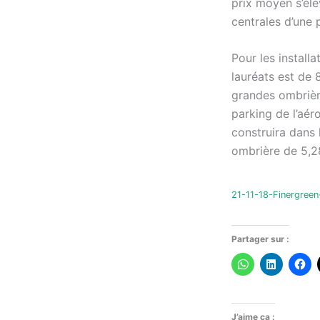
prix moyen s’él
centrales d’une 
Pour les install
lauréats est de 
grandes ombrière
parking de l’aé
construira dans
ombrière de 5,
21-11-18-Finergree
Partager sur :
J’aime ça :