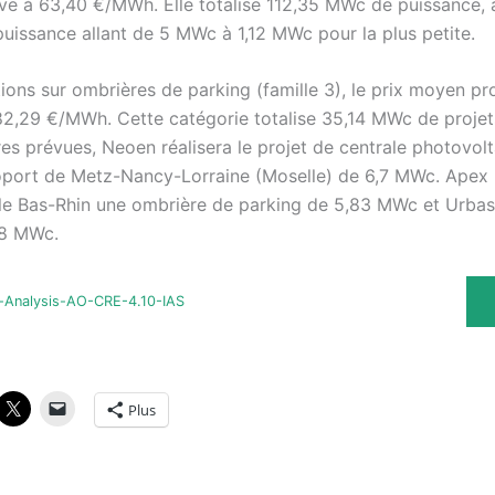
ève à 63,40 €/MWh. Elle totalise 112,35 MWc de puissance,
puissance allant de 5 MWc à 1,12 MWc pour la plus petite.
ations sur ombrières de parking (famille 3), le prix moyen p
82,29 €/MWh. Cette catégorie totalise 35,14 MWc de projets
s prévues, Neoen réalisera le projet de centrale photovolt
roport de Metz-Nancy-Lorraine (Moselle) de 6,7 MWc. Apex
 le Bas-Rhin une ombrière de parking de 5,83 MWc et Urbas
28 MWc.
n-Analysis-AO-CRE-4.10-IAS
Plus