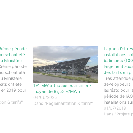
a 5ème période
L’appel d’offres
au sol ont été
installations so
du Ministère
bâtiments (10
a 5ème période
largement sous
au sol ont été
des tarifs en p
du Ministère
Très attendue p
ats ont été
développeurs, l
191 MW attribués pour un prix
rier 2019 pour
lauréats pour l
moyen de 97,53 €/MWh
de de l’appel
période de l’A
04/06/2025
lume total
on & tarifs"
installations s
Dans "Réglementation & tarifs"
 Le prix
kWc–8 MWc) a 
01/07/2019
r les…
le ministère jeu
Dans "Projets p
282 nouveaux l
été désignés p
des installatio