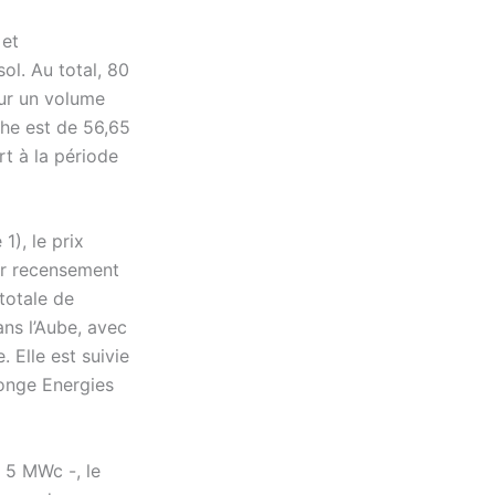
 et
ol. Au total, 80
sur un volume
che est de 56,65
t à la période
1), le prix
er recensement
totale de
ans l’Aube, avec
 Elle est suivie
tonge Energies
t 5 MWc -, le