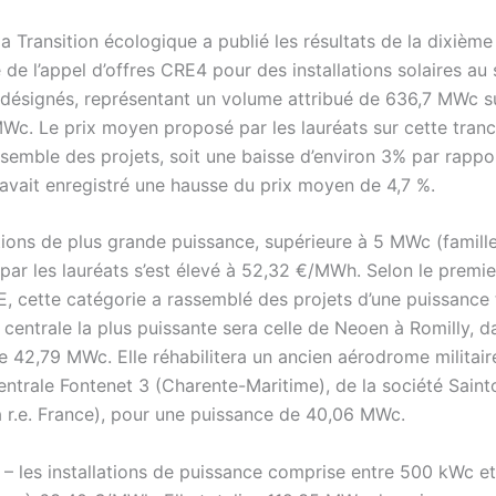
la Transition écologique a publié les résultats de la dixième
 de l’appel d’offres CRE4 pour des installations solaires au s
é désignés, représentant un volume attribué de 636,7 MWc 
Wc. Le prix moyen proposé par les lauréats sur cette tran
emble des projets, soit une baisse d’environ 3% par rappor
avait enregistré une hausse du prix moyen de 4,7 %.
ations de plus grande puissance, supérieure à 5 MWc (famille 
ar les lauréats s’est élevé à 52,32 €/MWh. Selon le premi
E, cette catégorie a rassemblé des projets d’une puissance 
entrale la plus puissante sera celle de Neoen à Romilly, d
 42,79 MWc. Elle réhabilitera un ancien aérodrome militaire.
 centrale Fontenet 3 (Charente-Maritime), de la société Sain
a r.e. France), pour une puissance de 40,06 MWc.
2 – les installations de puissance comprise entre 500 kWc e