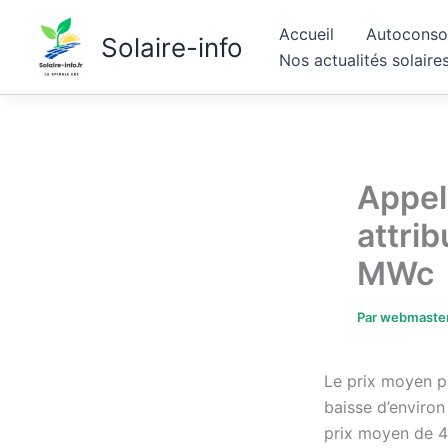
Aller
Accueil
Autoconso
au
Solaire-info
Nos actualités solaire
contenu
Appel
attri
MWc
Par
webmaste
Le prix moyen p
baisse d’environ
prix moyen de 4