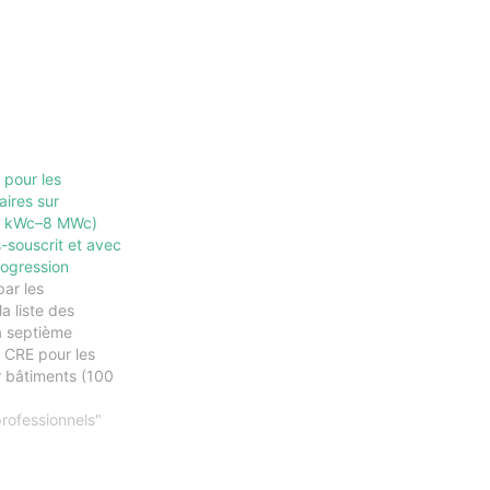
 pour les
laires sur
0 kWc–8 MWc)
-souscrit et avec
rogression
ar les
a liste des
a septième
O CRE pour les
ur bâtiments (100
été dévoilée par
di 27 juin dernier.
rofessionnels"
auréats ont ainsi
our développer
ns photovoltaïques