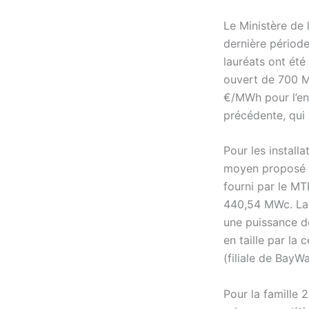
Le Ministère de 
dernière période
lauréats ont ét
ouvert de 700 M
€/MWh pour l’ens
précédente, qui 
Pour les install
moyen proposé p
fourni par le MT
440,54 MWc. La c
une puissance de
en taille par la
(filiale de BayW
Pour la famille 