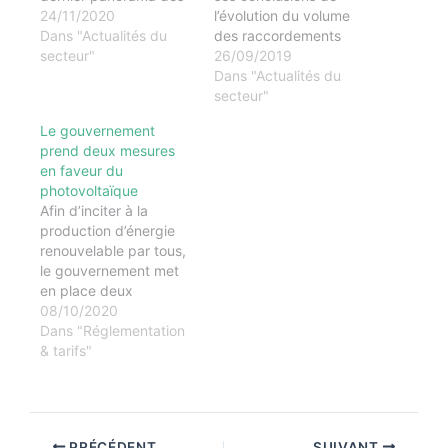
énergies renouvelable,
24/11/2020
l’évolution du volume
au 30 septembre
Dans "Actualités du
des raccordements
2020. La puissance du
secteur"
effectués au deuxième
26/09/2019
parc solaire s’élève
trimestre 2019. Il
Dans "Actualités du
désormais à 10 201
appelle le
secteur"
MWc, avec 283 MWc
gouvernement à
Le gouvernement
raccordés au cours du
publier les statistiques
prend deux mesures
dernier trimestre,
des projets
en faveur du
contre 179 MWc sur
effectivement
photovoltaïque
le…
raccordés sur les
Afin d’inciter à la
dernières sessions des
production d’énergie
appels d’offres CRE 3
renouvelable par tous,
et CRE 4 afin de
le gouvernement met
pouvoir faire une
en place deux
analyse fine…
nouvelles mesures pour
08/10/2020
développer la
Dans "Réglementation
production locale
& tarifs"
d’énergie solaire. Le
plafond de 100 kWc
pour le guichet tarifaire
des installations sur
PRÉCÉDENT
SUIVANT