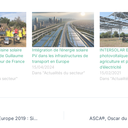
sine solaire
Intégration de l’énergie solaire
INTERSOLAR EU
de Guillaume
PV dans les infrastructures de
photovoltaïque
ur de France
transport en Europe
agriculture et 
15/04/2024
d’électricité
Dans "Actualités du secteur"
15/02/2021
u secteur"
Dans "Actualit
Salon Intersolar Europe 2019 : Side event de l’OFATE sur les centrales PV au sol en France et en Allemagne