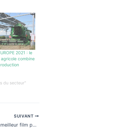
ROPE 2021 : le
 agricole combine
production
és du secteur"
SUIVANT
ASCA®, Oscar du meilleur film photovoltaïque pour 2019