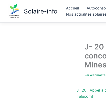
Aller
Accueil
Autoconso
au
Solaire-info
Nos actualités solaire
contenu
J- 20 
conco
Mines
Par
webmaste
J- 20 : Appel à 
Télécom)